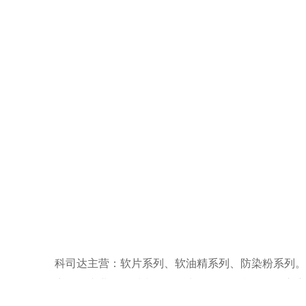
科司达主营：软片系列、软油精系列、防染粉系列。
齐全，专业的品质和超平的出厂价，是我司的核心竟