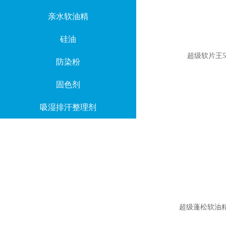
亲水软油精
硅油
超级软片王5
防染粉
固色剂
吸湿排汗整理剂
超级蓬松软油精