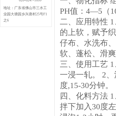
一、物化指标
020-8247-1699
地址：广东省佛山市三水工
PH值：4—5
业园大塘园乡兴唐村25号F1
二、应用特性1
之6
的上软，赋予织
仔布、水洗布、
软、蓬松、滑爽
三、使用工艺1、
一浸一轧。2、浸渍式：
度,15-30分钟。
四、化料方法1
拌下加入30度